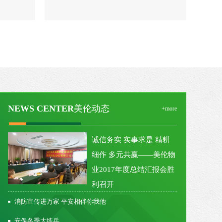
NEWS CENTER
美伦动态
+more
诚信务实 实事求是 精耕
细作 多元共赢——美伦物
业2017年度总结汇报会胜
利召开
2018-01-30
消防宣传进万家 平安相伴你我他
安保冬季大练兵