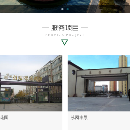
花园
苏园丰景